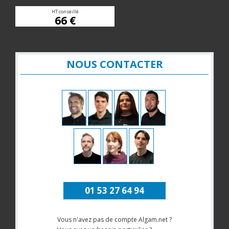
HT conseillé
66 €
NOUS CONTACTER
01 53 27 64 94
Vous n'avez pas de compte Algam.net ?