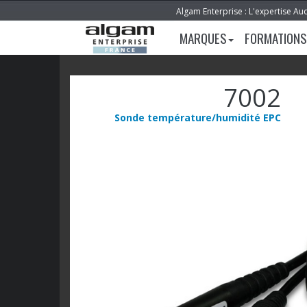
Algam Enterprise : L'expertise Au
MARQUES
FORMATIONS
7002
Sonde température/humidité EPC