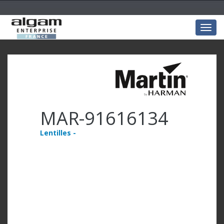
Togg
navig
MAR-91616134
Lentilles -