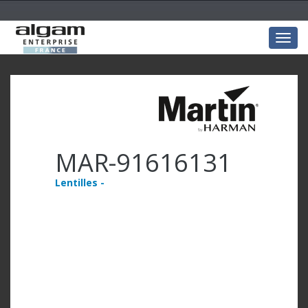
Togg
navig
MAR-91616131
Lentilles -