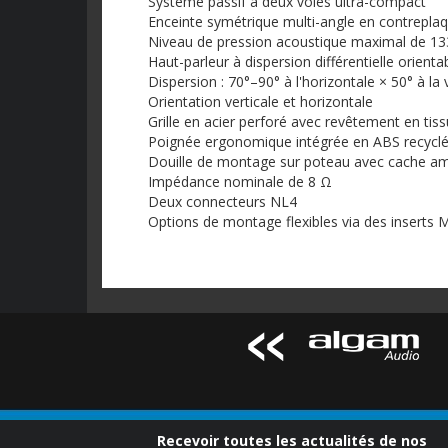
Système passif à deux voies ultra-compact
Enceinte symétrique multi-angle en contrepla
Niveau de pression acoustique maximal de 133 
Haut-parleur à dispersion différentielle orientabl
Dispersion : 70°–90° à l'horizontale × 50° à la v
Orientation verticale et horizontale
Grille en acier perforé avec revêtement en tissu
Poignée ergonomique intégrée en ABS recycl
Douille de montage sur poteau avec cache am
Impédance nominale de 8 Ω
Deux connecteurs NL4
Options de montage flexibles via des inserts 
Recevoir toutes les actualités de nos