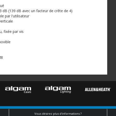
qué
dB (139 dB avec un facteur de crête de 4)
e par l'utilisateur
erticale
, fixée par vis
é
ovible
M8
Vous désirez plus d'informations ?