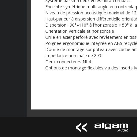
Système passif à deux voies ultra-compact
Enceinte symétrique multi-angle en contrepla
Niveau de pression acoustique maximal de 125 
Haut-parleur à dispersion différentielle orientabl
Dispersion : 90°–110° à l'horizontale × 50° à la 
Orientation verticale et horizontale
Grille en acier perforé avec revêtement en tissu
Poignée ergonomique intégrée en ABS recycl
Douille de montage sur poteau avec cache am
Impédance nominale de 8 Ω
Deux connecteurs NL4
Options de montage flexibles via des inserts 