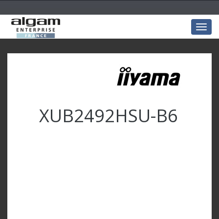
Togg
navig
XUB2492HSU-B6