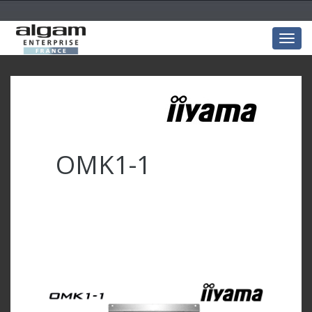
Togg
navig
OMK1-1