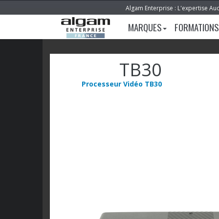
Algam Enterprise : L'expertise Au
MARQUES
FORMATIONS
TB30
Processeur Vidéo TB30