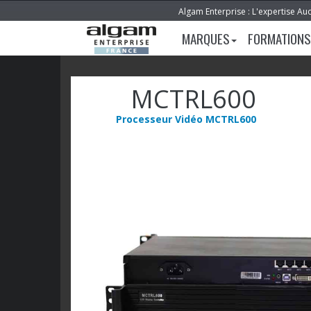
Algam Enterprise : L'expertise Au
MARQUES
FORMATIONS
MCTRL600
Processeur Vidéo MCTRL600