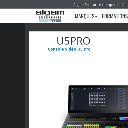
Algam Enterprise : L'expertise Au
MARQUES
FORMATIONS
U5PRO
Console vidéo U5 Pro