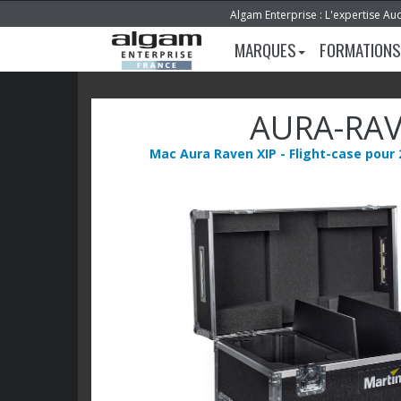
Algam Enterprise : L'expertise Au
MARQUES
FORMATIONS
AURA-RAV
Mac Aura Raven XIP - Flight-case pour