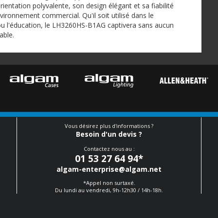
entation polyvalente, son design élégant et sa fiabilité
vironnement commercial. Qu'il soit utilisé dans le
e ou l'éducation, le LH3260HS-B1AG captivera sans aucun
able.
Vous désirez plus d'informations ?
Besoin d'un devis ?
Contactez nous au :
01 53 27 64 94
*
algam-enterprise@algam.net
*Appel non surtaxé.
Du lundi au vendredi, 9h-12h30 / 14h-18h.