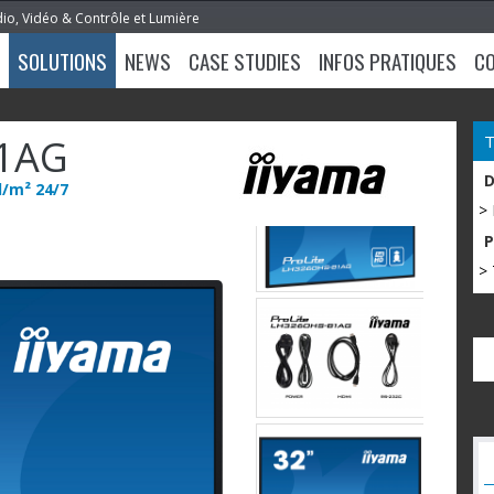
dio, Vidéo & Contrôle et Lumière
SOLUTIONS
NEWS
CASE STUDIES
INFOS PRATIQUES
C
1AG
d/m² 24/7
>
> 