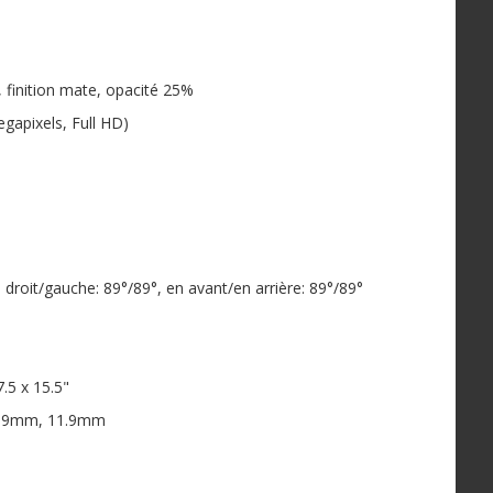
, finition mate, opacité 25%
gapixels, Full HD)
, droit/gauche: 89°/89°, en avant/en arrière: 89°/89°
.5 x 15.5"
11.9mm, 11.9mm