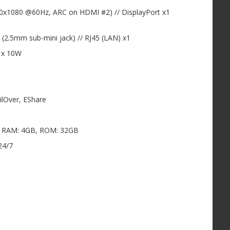
1920x1080 @60Hz, ARC on HDMI #2) // DisplayPort x1
 (2.5mm sub-mini jack) // RJ45 (LAN) x1
2 x 10W
ailOver, EShare
, RAM: 4GB, ROM: 32GB
24/7