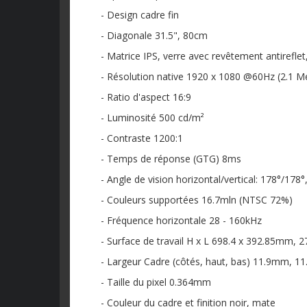
- Design cadre fin
- Diagonale 31.5", 80cm
- Matrice IPS, verre avec revêtement antireflet
- Résolution native 1920 x 1080 @60Hz (2.1 Me
- Ratio d'aspect 16:9
- Luminosité 500 cd/m²
- Contraste 1200:1
- Temps de réponse (GTG) 8ms
- Angle de vision horizontal/vertical: 178°/178°
- Couleurs supportées 16.7mln (NTSC 72%)
- Fréquence horizontale 28 - 160kHz
- Surface de travail H x L 698.4 x 392.85mm, 27
- Largeur Cadre (côtés, haut, bas) 11.9mm, 
- Taille du pixel 0.364mm
- Couleur du cadre et finition noir, mate