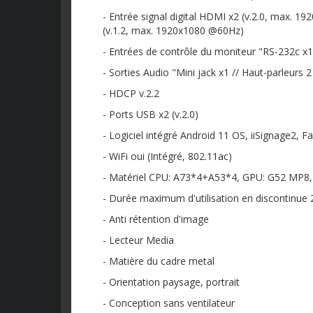
- Entrée signal digital HDMI x2 (v.2.0, max. 
(v.1.2, max. 1920x1080 @60Hz)
- Entrées de contrôle du moniteur "RS-232c x1
- Sorties Audio "Mini jack x1 // Haut-parleurs 
- HDCP v.2.2
- Ports USB x2 (v.2.0)
- Logiciel intégré Android 11 OS, iiSignage2, F
- WiFi oui (Intégré, 802.11ac)
- Matériel CPU: A73*4+A53*4, GPU: G52 MP8
- Durée maximum d'utilisation en discontinue 
- Anti rétention d'image
- Lecteur Media
- Matière du cadre metal
- Orientation paysage, portrait
- Conception sans ventilateur