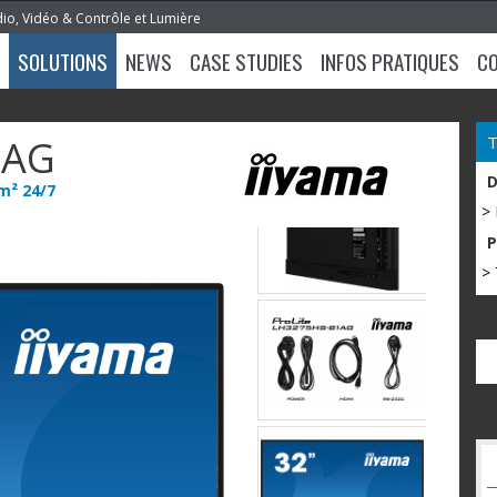
dio, Vidéo & Contrôle et Lumière
SOLUTIONS
NEWS
CASE STUDIES
INFOS PRATIQUES
C
1AG
m² 24/7
>
> 