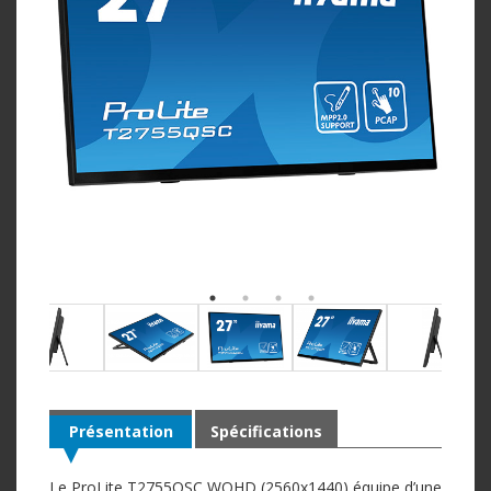
Présentation
Spécifications
Le ProLite T2755QSC WQHD (2560x1440) équipe d’une