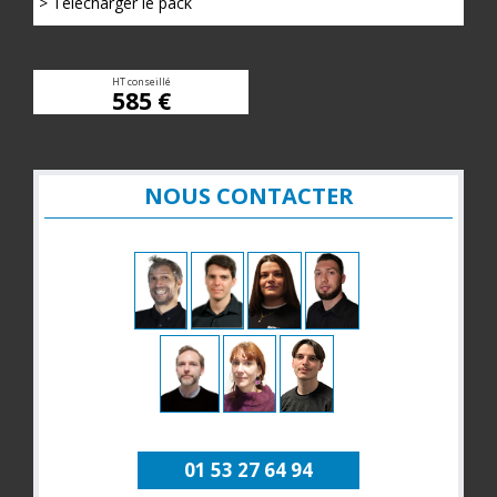
> Télécharger le pack
HT conseillé
585 €
NOUS CONTACTER
01 53 27 64 94