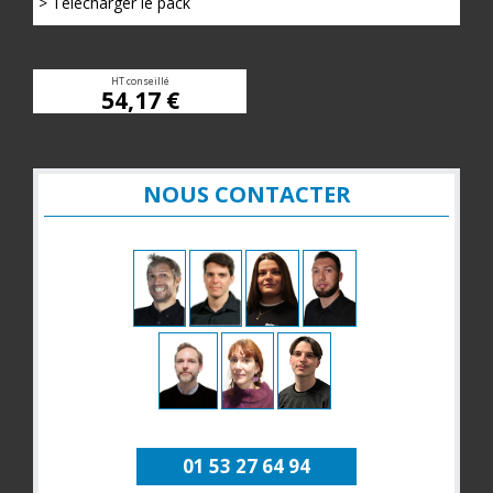
> Télécharger le pack
HT conseillé
54,17 €
NOUS CONTACTER
01 53 27 64 94