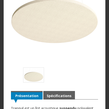
Présentation
Spécifications
Tranquil est un îlot acoustique
suspendu
polyvalent