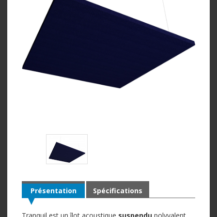
Présentation
Spécifications
Tranquil est un îlot acoustique
suspendu
polyvalent