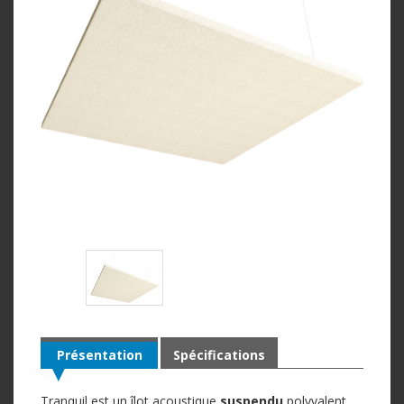
Présentation
Spécifications
Tranquil est un îlot acoustique
suspendu
polyvalent