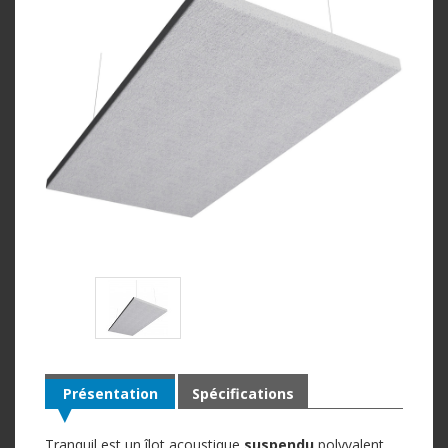
Présentation
Spécifications
Tranquil est un îlot acoustique
suspendu
polyvalent