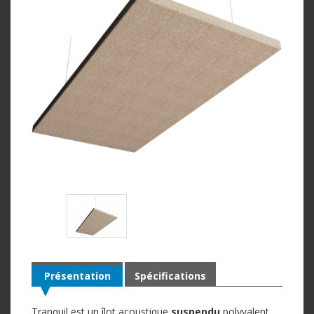
Présentation
Spécifications
Tranquil est un îlot acoustique
suspendu
polyvalent