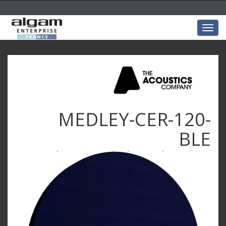
Togg
navig
MEDLEY-CER-120-
BLE
Cercle 120x120x4 Laine de verre Bleu marine