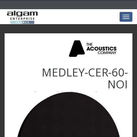
Togg
navig
MEDLEY-CER-60-
NOI
Cercle 60x60x4 laine de verre Noir