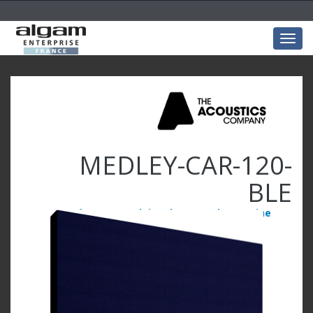
Togg
navig
MEDLEY-CAR-120-
BLE
Carré 120x120x4 laine de verre Bleu marine