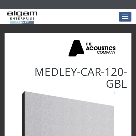
Togg
navig
MEDLEY-CAR-120-
GBL
Carré 120x120x4 laine de verre Gris bleuté