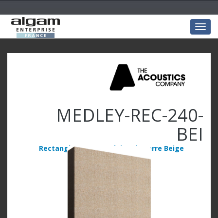
Togg
navig
MEDLEY-REC-240-
BEI
Rectangle 240x120x4 laine de verre Beige