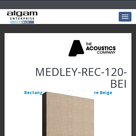
Togg
navig
MEDLEY-REC-120-
BEI
Rectangle 120x60x4 laine de verre Beige