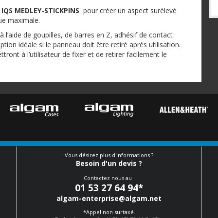
 IQS MEDLEY-STICKPINS
pour créer un aspect surélevé
que maximale.
 l’aide de goupilles, de barres en Z, adhésif de contact
ion idéale si le panneau doit être retiré après utilisation.
ont à l’utilisateur de fixer et de retirer facilement le
Vous désirez plus d'informations ?
Besoin d'un devis ?
Contactez nous au :
01 53 27 64 94
*
algam-enterprise@algam.net
*Appel non surtaxé.