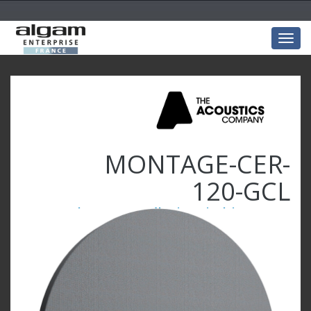
Togg
navig
MONTAGE-CER-
120-GCL
Cercle 120x120x5 mélamine Gris clair