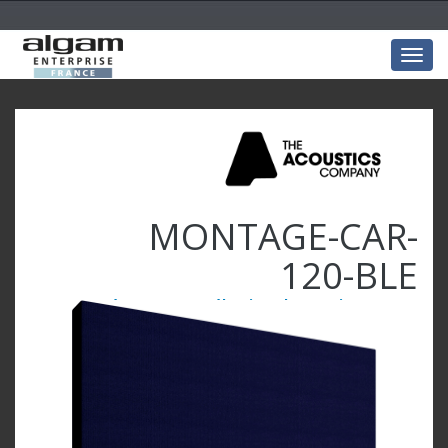
Togg
navig
MONTAGE-CAR-
120-BLE
Carré 120x120x5 mélamine Bleu marine