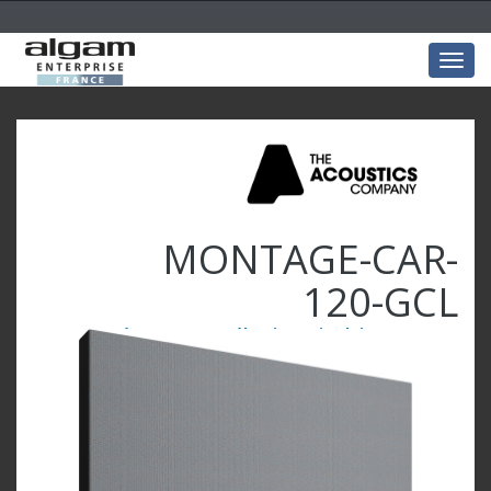
Togg
navig
MONTAGE-CAR-
120-GCL
Carré 120x120x5 mélamine Gris clair