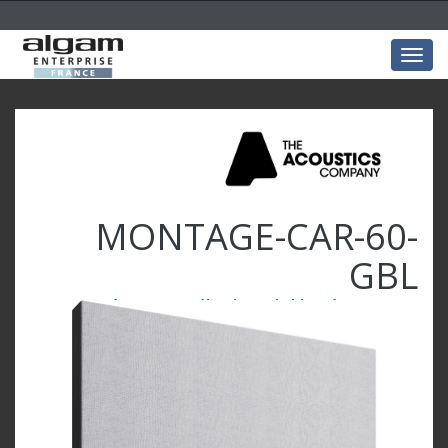
Togg
navig
MONTAGE-CAR-60-
GBL
Carré 60x60x5 mélamine Gris bleuté