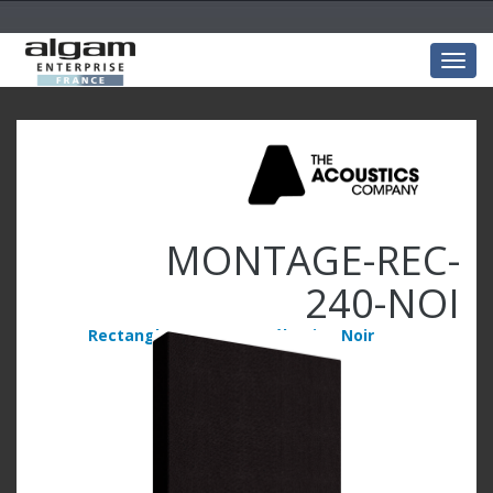
Togg
navig
MONTAGE-REC-
240-NOI
Rectangle 240x120x5 mélamine Noir