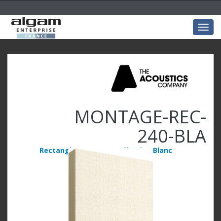
Togg
navig
MONTAGE-REC-
240-BLA
Rectangle 240x120x5 mélamine Blanc