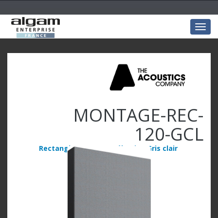
Togg
navig
MONTAGE-REC-
120-GCL
Rectangle 120x60x5 mélamine Gris clair