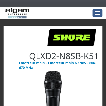
Togg
navig
QLXD2-N8SB-K51
Emetteur main - Emetteur main NXN8S - 606-
670 MHz