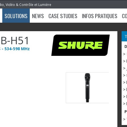
dio, Vidéo & Contrôle et Lumière
SOLUTIONS
NEWS
CASE STUDIES
INFOS PRATIQUES
C
B-H51
 - 534-598 MHz
>
> 
> 
> 
> 
> 
> 
> 
> 