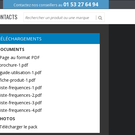
01 53 27 64 94
Contactez nos conseillers au
ONTACTS
TÉLÉCHARGEMENTS
DOCUMENTS
 Page au format PDF
brochure-1.pdf
guide-utilisation-1.pdf
fiche-produit-1.pdf
liste-frequences-1.pdf
liste-frequences-2.pdf
liste-frequences-3.pdf
liste-frequences-4.pdf
PHOTOS
Télécharger le pack