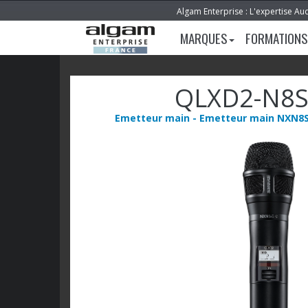
Algam Enterprise : L'expertise Au
MARQUES
FORMATIONS
QLXD2-N8S
Emetteur main - Emetteur main NXN8S