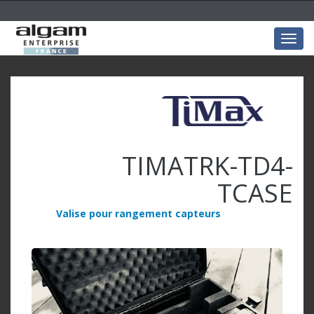
Togg
navig
TIMATRK-TD4-
TCASE
Valise pour rangement capteurs