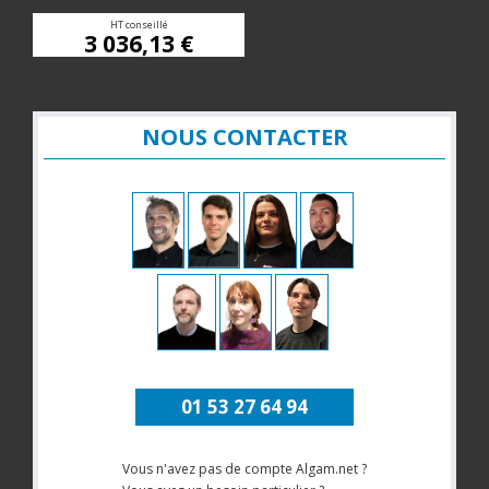
HT conseillé
3 036,13 €
NOUS CONTACTER
01 53 27 64 94
Vous n'avez pas de compte Algam.net ?