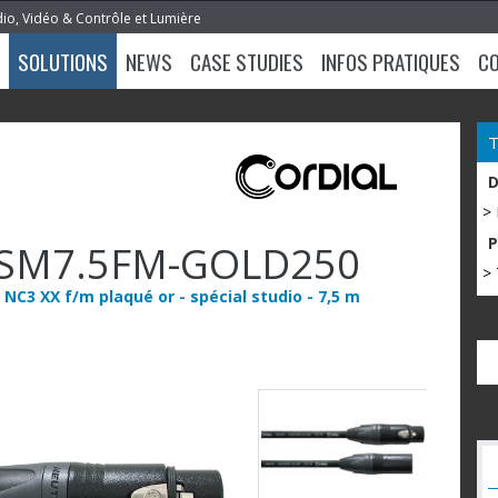
dio, Vidéo & Contrôle et Lumière
SOLUTIONS
NEWS
CASE STUDIES
INFOS PRATIQUES
C
>
SM7.5FM-GOLD250
> 
C3 XX f/m plaqué or - spécial studio - 7,5 m