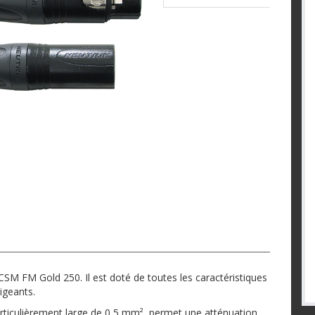
M FM Gold 250. Il est doté de toutes les caractéristiques
igeants.
rticulièrement large de 0,5 mm², permet une atténuation