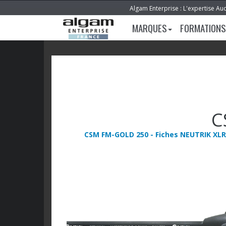
Algam Enterprise : L'expertise Au
MARQUES
FORMATIONS
C
CSM FM-GOLD 250 - Fiches NEUTRIK XLR N