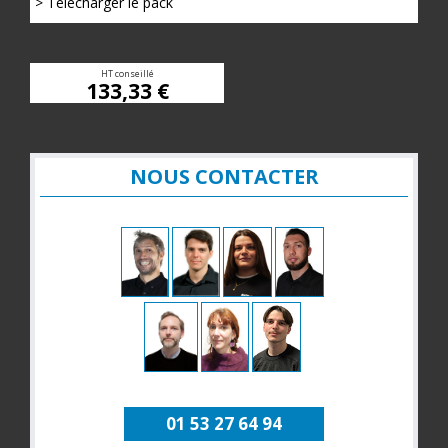
> Télécharger le pack
HT conseillé
133,33 €
NOUS CONTACTER
01 53 27 64 94