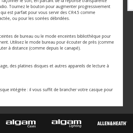
 façonner le son, en partant de la réponse transparente
tudio. Tournez le bouton pour augmenter progressivement
ce qui est parfait pour vous servir des CR4.5 comme
ctée, ou pour les soirées débridées.
nceintes de bureau ou le mode enceintes bibliothèque pour
ement. Utilisez le mode bureau pour écouter de près (comme
outer à distance (comme depuis le canapé).
ge, des platines disques et autres appareils de lecture à
sque intégrée : il vous suffit de brancher votre casque pour