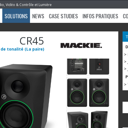
dio, Vidéo & Contrôle et Lumière
SOLUTIONS
NEWS
CASE STUDIES
INFOS PRATIQUES
C
CR45
 de tonalité (La paire)
>
> 
> 
> 