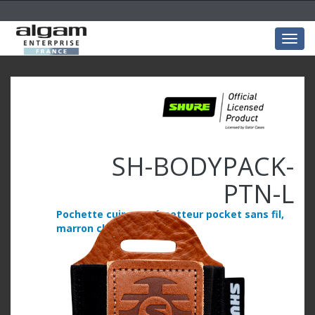
Togg
navig
SH-BODYPACK-
PTN-L
Pochette cuir pour émetteur pocket sans fil,
marron clair