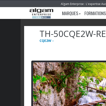
Algam Enterprise : L'expertise Au
MARQUES
FORMATIONS
TH-50CQE2W-R
CQE2W -