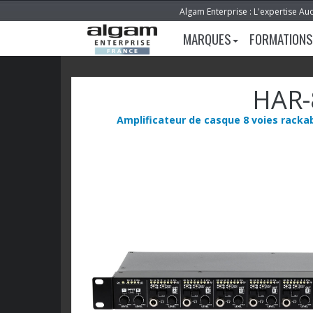
Algam Enterprise : L'expertise Au
MARQUES
FORMATIONS
HAR-
Amplificateur de casque 8 voies racka