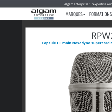
Algam Enterprise : L'expertise Au
MARQUES
FORMATIONS
RPW
Capsule HF main Nexadyne supercardio