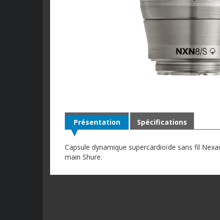
Présentation
Spécifications
Capsule dynamique supercardioïde sans fil Nexad
main Shure.