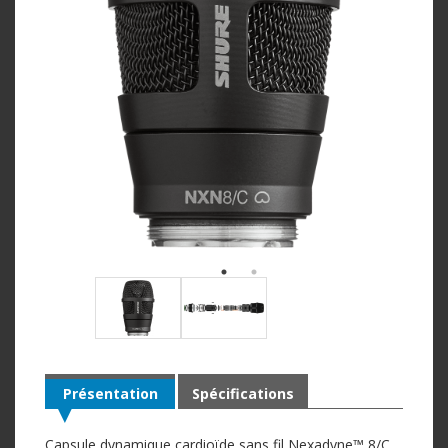
Présentation
Spécifications
Capsule dynamique cardioïde sans fil Nexadyne™ 8/C