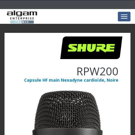
Togg
navig
RPW200
Capsule HF main Nexadyne cardioïde, Noire