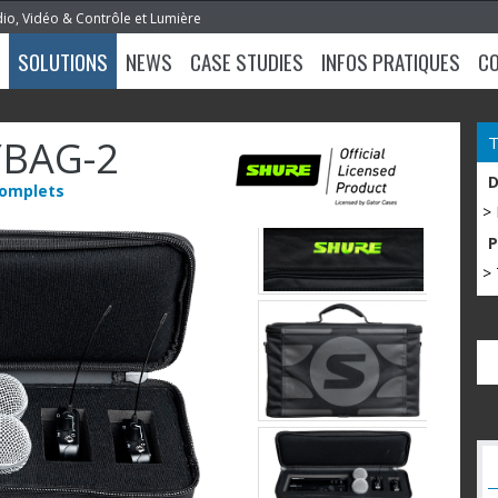
dio, Vidéo & Contrôle et Lumière
SOLUTIONS
NEWS
CASE STUDIES
INFOS PRATIQUES
C
BAG-2
complets
>
> 