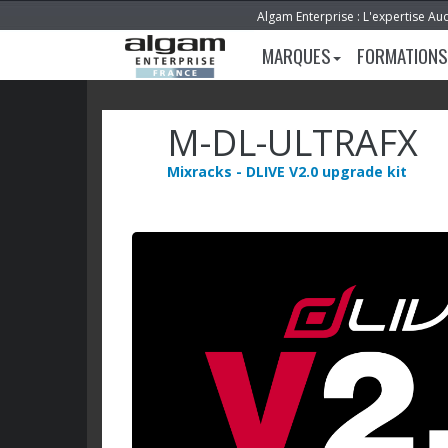
Algam Enterprise : L'expertise Au
MARQUES
FORMATIONS
M-DL-ULTRAFX
Mixracks - DLIVE V2.0 upgrade kit